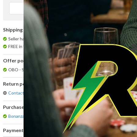
average
Contact
user
feedback
Shipping options
💥
Seller handling time is 4 business days
Details
FREE in United States
Offer policy
OBO - Seller accepts offers on this item.
Details
Return policy
Contact Seller for details
Purchase protection
Bonanza Buyer Protection Pledge
❤
Payment options