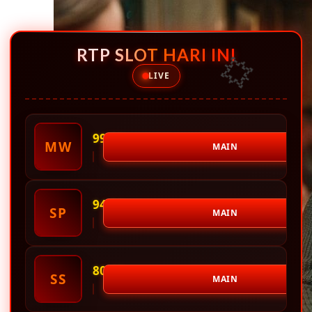
RTP SLOT HARI INI
🔥
LIVE
🌶️
99,0%
Mahjong Ways
MW
MAIN
94,3%
Starlight Princess
SP
MAIN
🔥
80,4%
Super Scatter
SS
MAIN