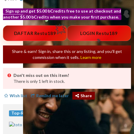
info
Sign up and get $5.00 bCredits free to use at checkout and
another $5.00 bCredits when you make your first purchase.
More
info
DAFTAR Restu189
LOGIN Restu189
Share & earn! Sign in, share this or any listing, and you’ll get
commission when it sells.
Learn more
Don't miss out on this item!
There is only 1 left in stock.
🌶️
Wish list
Remind me later
Share
Top-Rated Seller
Premium Seller
Restu189
5.0
(717 transactions)
stars