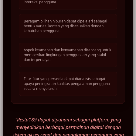
interaksi pengguna.
🌶️
❤️
Beragam pilihan hiburan dapat dipelajari sebagai
bentuk variasi konten yang disesuaikan dengan
kebutuhan pengguna.
Aspek keamanan dan kenyamanan dirancang untuk
memberikan lingkungan penggunaan yang stabil
dan terpercaya.
Fitur-fitur yang tersedia dapat dianalisis sebagai
upaya peningkatan kualitas pengalaman pengguna
secara menyeluruh.
"Restu189 dapat dipahami sebagai platform yang
menyediakan berbagai permainan digital dengan
sistem akses cepat dan pengalaman pengguna yang