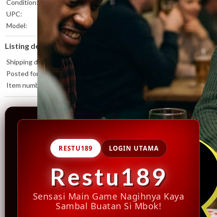
Condition:
New without tags
UPC:
Does not apply
Model:
Restu189
Gender:
Unisex
Listing details
Material:
Cotton Blend
Color:
Blue
Shipping discount:
Seller pays shipping for this item.
💥
Theme:
PRAGMATIC PLAY
Posted for sale:
March 24
Brand:
Restu189
Item number:
3216548978
RESTU189
LOGIN UTAMA
Restu189
Sensasi Main Game Nagihnya Kaya
Sambal Buatan Si Mbok!