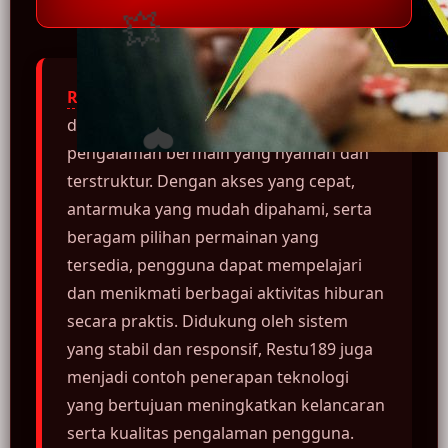
🔥
Restu189
merupakan platform hiburan
digital yang dirancang sebagai sarana
💥
pengalaman bermain yang nyaman dan
terstruktur. Dengan akses yang cepat,
antarmuka yang mudah dipahami, serta
beragam pilihan permainan yang
tersedia, pengguna dapat mempelajari
dan menikmati berbagai aktivitas hiburan
secara praktis. Didukung oleh sistem
🔥
yang stabil dan responsif, Restu189 juga
menjadi contoh penerapan teknologi
yang bertujuan meningkatkan kelancaran
serta kualitas pengalaman pengguna.