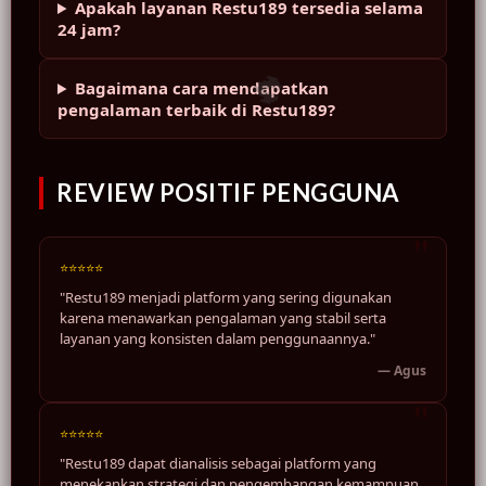
Apakah layanan Restu189 tersedia selama
24 jam?
Bagaimana cara mendapatkan
pengalaman terbaik di Restu189?
REVIEW POSITIF PENGGUNA
⭐⭐⭐⭐⭐
"Restu189 menjadi platform yang sering digunakan
karena menawarkan pengalaman yang stabil serta
layanan yang konsisten dalam penggunaannya."
— Agus
⭐⭐⭐⭐⭐
"Restu189 dapat dianalisis sebagai platform yang
menekankan strategi dan pengembangan kemampuan