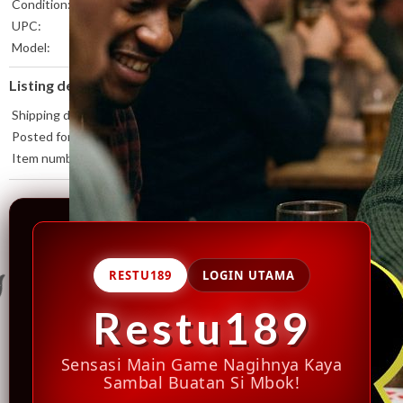
Condition:
New without tags
UPC:
Does not apply
Model:
Restu189
Gender:
Unisex
Listing details
Material:
Cotton Blend
Color:
Blue
Shipping discount:
Seller pays shipping for this item.
Theme:
PRAGMATIC PLAY
Posted for sale:
March 24
Brand:
Restu189
Item number:
3216548978
🔥
RESTU189
LOGIN UTAMA
Restu189
Sensasi Main Game Nagihnya Kaya
Sambal Buatan Si Mbok!