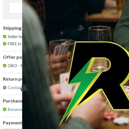
average
Contact
user
💥
feedback
Shipping options
Seller handling time is 4 business days
Details
FREE in United States
Offer policy
OBO - Seller accepts offers on this item.
Details
Return policy
Contact Seller for details
Purchase protection
Bonanza Buyer Protection Pledge
Payment options