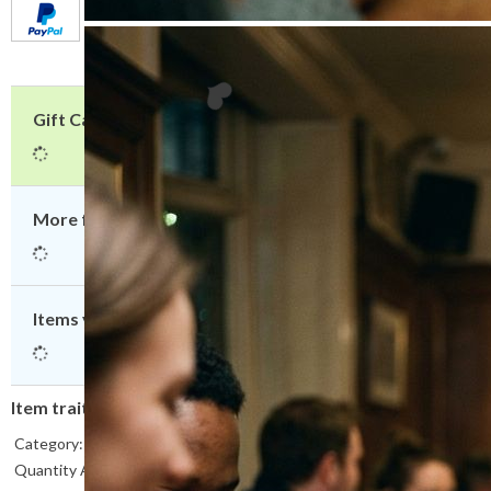
🌶️
PayPal
accepted
Gift Cards for Every Occasion!
❤️
More from this seller:
❤️
💥
Items you might like
Item traits
Category:
Restu189
Quantity Available:
Only one in stock, order soon