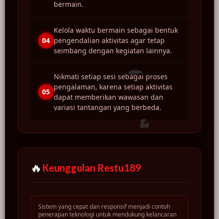
bermain.
Kelola waktu bermain sebagai bentuk
04
pengendalian aktivitas agar tetap
seimbang dengan kegiatan lainnya.
Nikmati setiap sesi sebagai proses
pengalaman, karena setiap aktivitas
05
dapat memberikan wawasan dan
variasi tantangan yang berbeda.
🔥
Keunggulan Restu189
Sistem yang cepat dan responsif menjadi contoh
penerapan teknologi untuk mendukung kelancaran